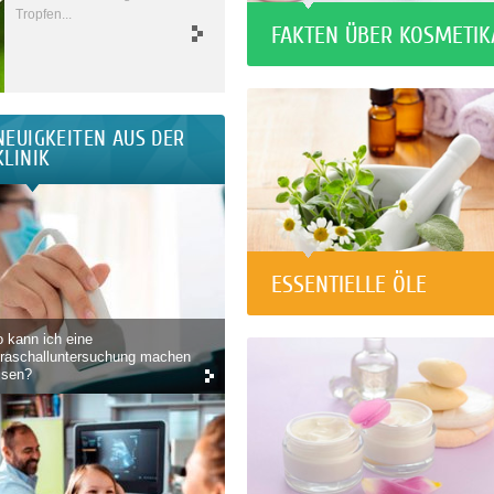
Tropfen...
FAKTEN ÜBER KOSMETIK
NEUIGKEITEN AUS DER
KLINIK
ESSENTIELLE ÖLE
 kann ich eine
traschalluntersuchung machen
ssen?