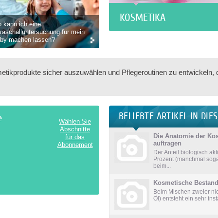
KOSMETIKA
 kann ich eine
traschalluntersuchung für mein
by machen lassen?
smetikprodukte sicher auszuwählen und Pflegeroutinen zu entwickeln,
BELIEBTE ARTIKEL IN DIE
e
Wählen Sie
Abschnitte
Die Anatomie der Kos
für das
auftragen
Abonnement
Der Anteil biologisch a
Prozent (manchmal sogar
beim...
Kosmetische Bestand
Beim Mischen zweier ni
Öl) entsteht ein sehr ins