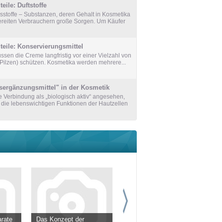
ile: Duftstoffe
sstoffe – Substanzen, deren Gehalt in Kosmetika
bereiten Verbrauchern große Sorgen. Um Käufer
eile: Konservierungsmittel
sen die Creme langfristig vor einer Vielzahl von
Pilzen) schützen. Kosmetika werden mehrere...
sergänzungsmittel" in der Kosmetik
e Verbindung als „biologisch aktiv“ angesehen,
, die lebenswichtigen Funktionen der Hautzellen
rate
Das Konzept der
Photoprotektive
H