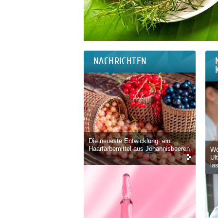
NACHRICHTEN
Die neueste Entwicklung: ein
Haarfärbemittel aus Johannisbeeren
Wo
Ul
la