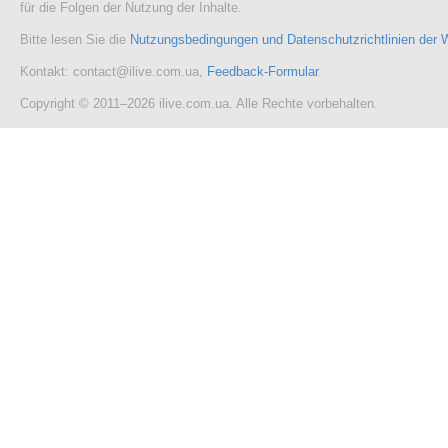
für die Folgen der Nutzung der Inhalte.
Bitte lesen Sie die
Nutzungsbedingungen und Datenschutzrichtlinien der 
Kontakt: contact@ilive.com.ua,
Feedback-Formular
.
Copyright © 2011–2026 ilive.com.ua. Alle Rechte vorbehalten.