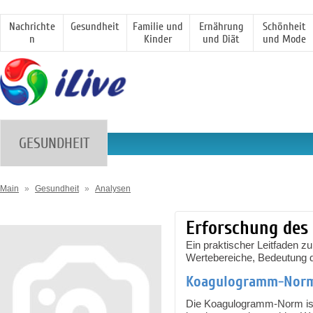
Nachrichte
Gesundheit
Familie und
Ernährung
Schönheit
n
Kinder
und Diät
und Mode
GESUNDHEIT
Main
»
Gesundheit
»
Analysen
Erforschung de
Ein praktischer Leitfaden 
Wertebereiche, Bedeutung d
Koagulogramm-Nor
Die Koagulogramm-Norm ist e