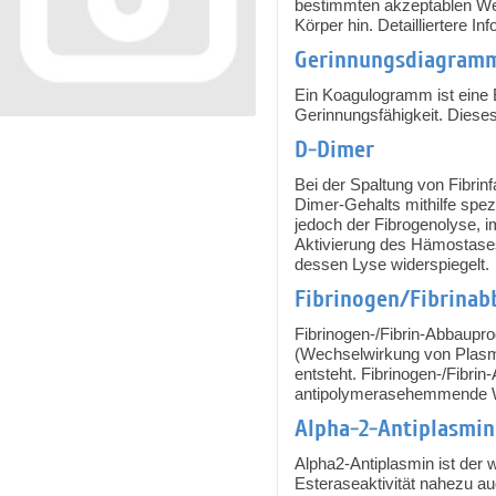
bestimmten akzeptablen We
Körper hin. Detailliertere I
Gerinnungsdiagram
Ein Koagulogramm ist eine 
Gerinnungsfähigkeit. Dieses
D-Dimer
Bei der Spaltung von Fibri
Dimer-Gehalts mithilfe spez
jedoch der Fibrogenolyse, i
Aktivierung des Hämostases
dessen Lyse widerspiegelt.
Fibrinogen/Fibrina
Fibrinogen-/Fibrin-Abbaupr
(Wechselwirkung von Plasmin
entsteht. Fibrinogen-/Fibri
antipolymerasehemmende 
Alpha-2-Antiplasmin
Alpha2-Antiplasmin ist der w
Esteraseaktivität nahezu a