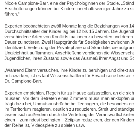
Nicole Campione-Barr, eine der Psychologinnen der Studie. „Ständ
Erschütterungen können bei Kindern innerhalb weniger Jahre zu 
führen.“
Experten beobachteten zwölf Monate lang die Beziehungen von 1
Durchschnittsalter der Kinder lag bei 12 bis 15 Jahren. Die Jugen
verschiedene Arten von Konfliktsituationen zu bewerten und deren H
Dauer zu notieren. Zwei Hauptgründe für Streitigkeiten zwischen 
identifiziert: Verletzung der Privatsphäre und Skandale, die aufgru
Ungleichheit aufflammen. Anschließend verglichen die Wissenschaf
Jugendlichen, ihren Zustand sowie das Ausmaß ihrer Angst und S
„Während Eltern versuchen, ihre Kinder zu beruhigen und direkt an
mitzuwirken, ist es laut Wissenschaftlern für Erwachsene besser, 
Dr. Campione-Barr.
Experten empfehlen, Regeln für zu Hause aufzustellen, an die sic
müssen. Vor dem Betreten eines Zimmers muss man anklopfen un
trägt dazu bei, Unmutsausbrüche bei Teenagern, die besonders empf
ihr Territorium reagieren, deutlich zu reduzieren. Streit und ständ
lassen sich außerdem durch die Verteilung der Verantwortlichkeit
einen – zumindest bedingten – Zeitplan reduzieren, der den Kindern
der Reihe ist, Videospiele zu spielen usw.