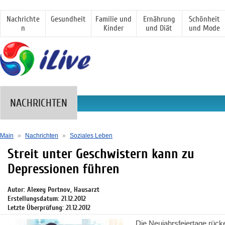
Nachrichte
Gesundheit
Familie und
Ernährung
Schönheit
n
Kinder
und Diät
und Mode
NACHRICHTEN
Main
»
Nachrichten
»
Soziales Leben
Streit unter Geschwistern kann zu
Depressionen führen
Autor: Alexey Portnov, Hausarzt
Erstellungsdatum: 21.12.2012
Letzte Überprüfung: 21.12.2012
Die Neujahrsfeiertage rück